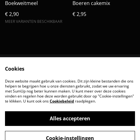
Boekweitmeel
Boeren cakemix
€ 2,90
€ 2,95
MEER VARIANTEN BESCHIKBAAR
Cookies
Contact
Algemene
voorwaarde
Deze website maakt gebruik van cookies. Dit zijn kleine bestanden die ons
Privacybeleid
Cookiebeleid
helpen te begrijpen hoe u onze diensten gebruikt, zodat we uw ervaring
met SumUp nog beter kunnen maken. U kunt meer over deze cookies
vinden en regelen hoe deze worden gebruikt door op "Cookie-instellingen"
te klikken. U kunt ook ons
Cookiebeleid
raadplegen.
Alles accepteren
©
2026
Versmeel
Cookie-instellingen