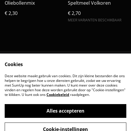
Oliebollenmix
Speltmeel Volkoren
€ 2,30
€ 2,70
MEER VARIANTEN BESCHIKBAAR
Cookies
Contact
Algemene
voorwaarde
Deze website maakt gebruik van cookies. Dit zijn kleine bestanden die ons
Privacybeleid
Cookiebeleid
helpen te begrijpen hoe u onze diensten gebruikt, zodat we uw ervaring
met SumUp nog beter kunnen maken. U kunt meer over deze cookies
vinden en regelen hoe deze worden gebruikt door op "Cookie-instellingen"
te klikken. U kunt ook ons
Cookiebeleid
raadplegen.
Alles accepteren
©
2026
Versmeel
Cookie-instellingen