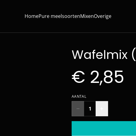
Home
Pure meelsoorten
Mixen
Overige
Wafelmix (
€ 2,85
AANTAL