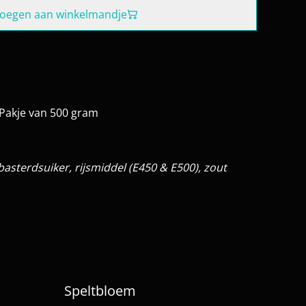
oegen aan winkelmandje
 Pakje van 500 gram
basterdsuiker, rijsmiddel (E450 & E500), zout
Speltbloem